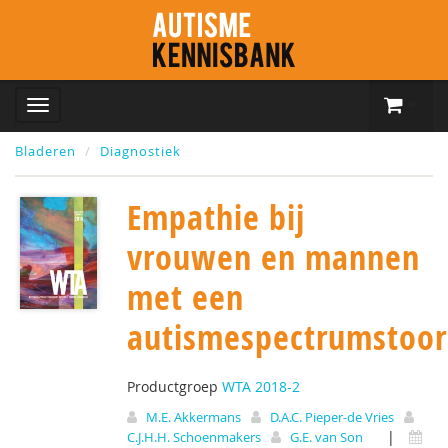
Bladeren
Diagnostiek
Empathie bij
vrouwen en mannen
met een
autismespectrumstoor
Productgroep
WTA 2018-2
M.E. Akkermans
D.A.C. Pieper-de Vries
|
C.J.H.H. Schoenmakers
G.E. van Son