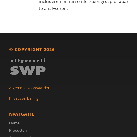
includeren in hun onderzoeksgroep of apart
te analyseren.
© COPYRIGHT 2026
Algemene voorwaarden
Privacyverklaring
NAVIGATIE
Home
Producten