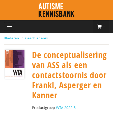
Bladeren
Geschiedenis
De conceptualisering
van ASS als een
contactstoornis door
Frankl, Asperger en
Kanner
Productgroep
WTA 2022-3