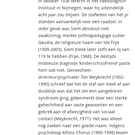
in oktober 1936 terecht in het Paedologisch
Instituut in Nijmegen, waar hij uiteindelijk
acht jaar zou blijven. De stafleden van het pi
stonden aanvankelijk voor een raadsel. In
ieder geval was Siem absoluut niet
zwakzinnig, merkte (ortho)pedagoge zuster
Gaudia, de religieuze naam van Ida Frye
(1909-2003). Siem bleek later zelfs een iq van
119 te hebben (Frye, 1968). De destijds
modieuze diagnose ‘kinderschizofrenie’ paste
hem ook niet. Geneesheer-
directeur/psychiater Ton Meyknecht (1902-
1990) schreef dat het de staf van meet af aan
duidelijk was dat het om een aangeboren
syndroom ging, gekenmerkt door een sterke
gehechtheid aan vaste gewoonten en een
gebrek aan of afwezigheid van sociaal
contact (Meyknecht, 1971). Het was alleen
nog zoeken naar een goede naam. Volgens
psycholoog Alfons Chorus (1909-1998) kwam