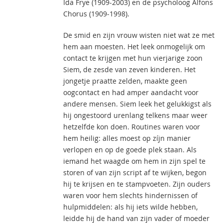
Ida Frye (1909-2003) en de psycholoog Alfons
Chorus (1909-1998).
De smid en zijn vrouw wisten niet wat ze met
hem aan moesten. Het leek onmogelijk om
contact te krijgen met hun vierjarige zoon
Siem, de zesde van zeven kinderen. Het
jongetje praatte zelden, maakte geen
oogcontact en had amper aandacht voor
andere mensen. Siem leek het gelukkigst als
hij ongestoord urenlang telkens maar weer
hetzelfde kon doen. Routines waren voor
hem heilig: alles moest op zíjn manier
verlopen en op de goede plek staan. Als
iemand het waagde om hem in zijn spel te
storen of van zijn script af te wijken, begon
hij te krijsen en te stampvoeten. Zijn ouders
waren voor hem slechts hindernissen of
hulpmiddelen: als hij iets wilde hebben,
leidde hij de hand van zijn vader of moeder