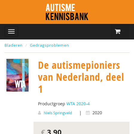
Bladeren
Gedragsproblemen
De autismepioniers
van Nederland, deel
1
Productgroep
WTA 2020-4
|
2020
Niels Springveld
€
3,90