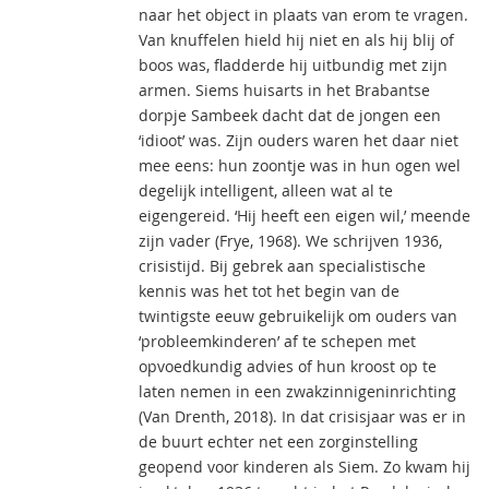
naar het object in plaats van erom te vragen.
Van knuffelen hield hij niet en als hij blij of
boos was, fladderde hij uitbundig met zijn
armen. Siems huisarts in het Brabantse
dorpje Sambeek dacht dat de jongen een
‘idioot’ was. Zijn ouders waren het daar niet
mee eens: hun zoontje was in hun ogen wel
degelijk intelligent, alleen wat al te
eigengereid. ‘Hij heeft een eigen wil,’ meende
zijn vader (Frye, 1968). We schrijven 1936,
crisistijd. Bij gebrek aan specialistische
kennis was het tot het begin van de
twintigste eeuw gebruikelijk om ouders van
‘probleemkinderen’ af te schepen met
opvoedkundig advies of hun kroost op te
laten nemen in een zwakzinnigeninrichting
(Van Drenth, 2018). In dat crisisjaar was er in
de buurt echter net een zorginstelling
geopend voor kinderen als Siem. Zo kwam hij