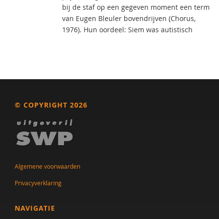
bij de staf op een gegeven moment een term
van Eugen Bleuler bovendrijven (Chorus,
1976). Hun oordeel: Siem was autistisch
© COPYRIGHT 2026
Algemene voorwaarden
Privacyverklaring
NAVIGATIE