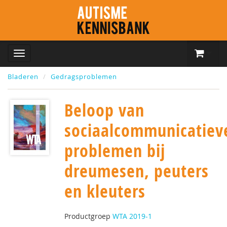
Bladeren
Gedragsproblemen
Beloop van
sociaalcommunicatiev
problemen bij
dreumesen, peuters
en kleuters
Productgroep
WTA 2019-1