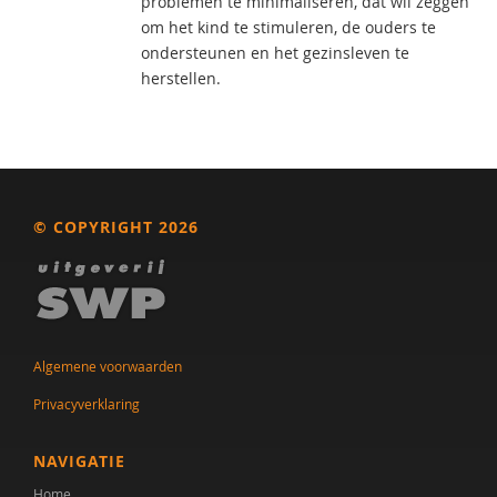
problemen te minimaliseren, dat wil zeggen
om het kind te stimuleren, de ouders te
ondersteunen en het gezinsleven te
herstellen.
© COPYRIGHT 2026
Algemene voorwaarden
Privacyverklaring
NAVIGATIE
Home