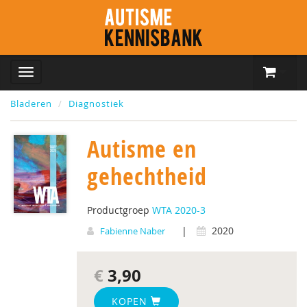
Bladeren
Diagnostiek
Autisme en
gehechtheid
Productgroep
WTA 2020-3
|
2020
Fabienne Naber
€
3,90
KOPEN