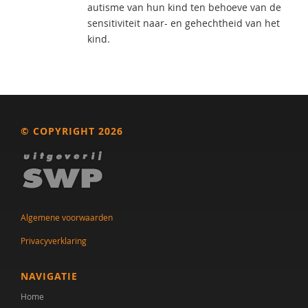
autisme van hun kind ten behoeve van de
sensitiviteit naar- en gehechtheid van het
kind.
© COPYRIGHT 2026
Algemene voorwaarden
Privacyverklaring
NAVIGATIE
Home