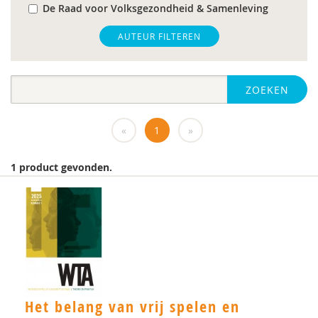
De Raad voor Volksgezondheid & Samenleving
gz-psycholoog
AUTEUR FILTEREN
https://www.openbaaronderwijs.nu/
ZOEKEN
huisarts
Marieke-Beltman
«
1
»
MD
1 product gevonden.
MSc
MSc.
N.G.A. Tak
PhD
Rotterdam
Het belang van vrij spelen en