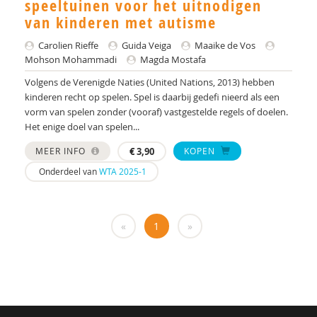
speeltuinen voor het uitnodigen
Yulius)
van kinderen met autisme
J.H.W. (Jorgen) Mous
Carolien Rieffe
Guida Veiga
Maaike de Vos
PhD* | Instituut voor Psychologie
Mohson Mohammadi
Magda Mostafa
Volgens de Verenigde Naties (United Nations, 2013) hebben
PhD | Promotores: prof. dr. J.K. Buitelaar;prof dr.
kinderen recht op spelen. Spel is daarbij gedefi nieerd als een
R.J. van der Gaag. Co-promotor: Dr. N.N.J.
vorm van spelen zonder (vooraf) vastgestelde regels of doelen.
Lambregts-Rommelse
Het enige doel van spelen...
Drs. A . van der Sijde
MEER INFO
€
3,90
KOPEN
Susan A. H. van Hooren
Onderdeel van
WTA 2025-1
Alide A. Heuvelink
«
1
»
Paul A. Mulder
Drs. A. Scheeren
Annelies A. Spek
Laurie A. Stowe