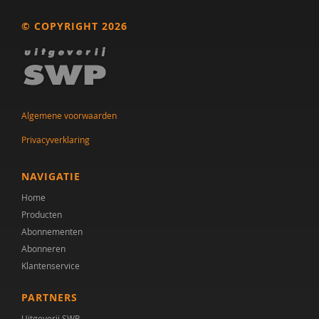
Dr. A.A. Spek
© COPYRIGHT 2026
Mw. A.A. Spek
Esther A.M. Neidt
Cisco Aerts
Algemene voorwaarden
M.E. Akkermans
Privacyverklaring
Manna A. Alma
NAVIGATIE
Monika Althaus
Home
Producten
Mw. AM. Kruishoop
Abonnementen
Abonneren
Helena Andrea
Klantenservice
Dr. Anke Scheeren
PARTNERS
Catharina Anna Verschoor
Uitgeverij SWP