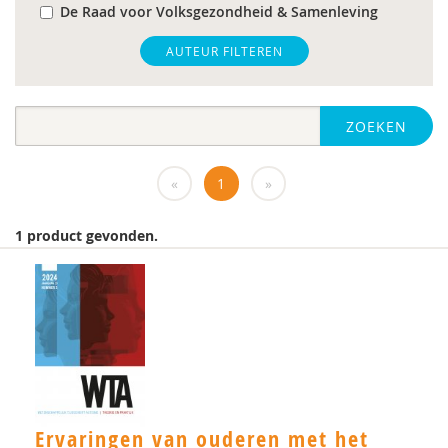
De Raad voor Volksgezondheid & Samenleving
gz-psycholoog
AUTEUR FILTEREN
https://www.openbaaronderwijs.nu/
ZOEKEN
huisarts
Marieke-Beltman
«
1
»
MD
1 product gevonden.
MSc
MSc.
N.G.A. Tak
PhD
Rotterdam
Ervaringen van ouderen met het