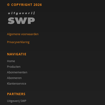
© COPYRIGHT 2026
Dr. A.A. Spek
Mw. A.A. Spek
Esther A.M. Neidt
Algemene voorwaarden
Cisco Aerts
Privacyverklaring
M.E. Akkermans
NAVIGATIE
Manna A. Alma
Home
Monika Althaus
Producten
Abonnementen
Mw. AM. Kruishoop
Abonneren
Dr. Anke Scheeren
Klantenservice
Catharina Anna Verschoor
PARTNERS
Uitgeverij SWP
drs. Anne In ’t Velt - Simon Thomas