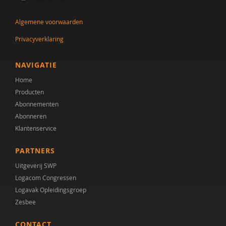
Dr. A.A. Spek
Algemene voorwaarden
Mw. A.A. Spek
Privacyverklaring
Esther A.M. Neidt
NAVIGATIE
Cisco Aerts
Home
Producten
M.E. Akkermans
Abonnementen
Abonneren
Manna A. Alma
Klantenservice
Monika Althaus
PARTNERS
Mw. AM. Kruishoop
Uitgeverij SWP
Logacom Congressen
Helena Andrea
Logavak Opleidingsgroep
Dr. Anke Scheeren
Zesbee
Catharina Anna Verschoor
CONTACT