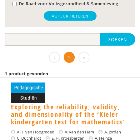
De Raad voor Volksgezondheid & Samenleving
gz-psycholoog
AUTEUR FILTEREN
https://www.openbaaronderwijs.nu/
ZOEKEN
huisarts
Marieke-Beltman
«
1
»
MD
1 product gevonden.
MSc
MSc.
N.G.A. Tak
Exploring the reliability, validity,
and dimensionality of the ‘Kieler
PhD
kindergarten test for mathematics’
Rotterdam
A.H. van Hoogmoed
A. van den Ham
A. Jordan
C. Duchhardt
E. H. Kroesbergen
A. Heinze