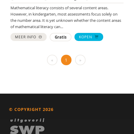
Yulius)
Mathematical literacy consists of several content areas.
J.H.W. (Jorgen) Mous
However, in kindergarten, most assessments focus solely on
the number area. It is yet unknown whether the content areas
PhD* | Instituut voor Psychologie
of mathematical literacy can...
PhD | Promotores: prof. dr. J.K. Buitelaar;prof dr.
MEER INFO
Gratis
KOPEN
R.J. van der Gaag. Co-promotor: Dr. N.N.J.
Lambregts-Rommelse
«
1
»
Drs. A . van der Sijde
Susan A. H. van Hooren
Alide A. Heuvelink
Paul A. Mulder
Drs. A. Scheeren
© COPYRIGHT 2026
Annelies A. Spek
Laurie A. Stowe