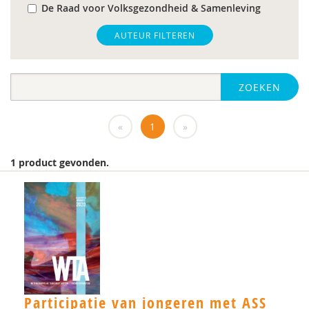
De Raad voor Volksgezondheid & Samenleving
gz-psycholoog
AUTEUR FILTEREN
https://www.openbaaronderwijs.nu/
ZOEKEN
huisarts
Marieke-Beltman
«
1
»
MD
1 product gevonden.
MSc
MSc.
N.G.A. Tak
PhD
Rotterdam
Participatie van jongeren met ASS