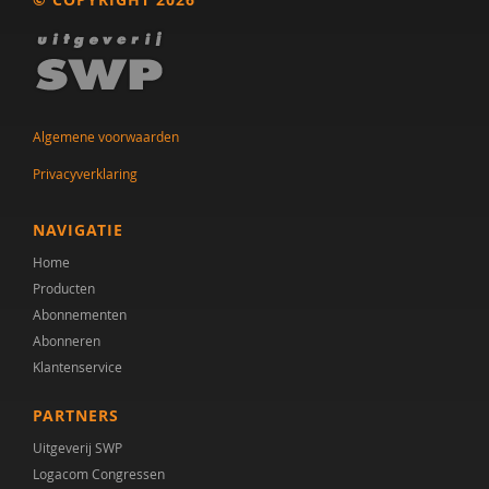
Dr. A.A. Spek
Mw. A.A. Spek
Esther A.M. Neidt
Algemene voorwaarden
Cisco Aerts
Privacyverklaring
M.E. Akkermans
NAVIGATIE
Manna A. Alma
Home
Producten
Monika Althaus
Abonnementen
Abonneren
Mw. AM. Kruishoop
Klantenservice
Helena Andrea
PARTNERS
Dr. Anke Scheeren
Uitgeverij SWP
Logacom Congressen
Catharina Anna Verschoor