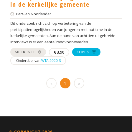
Yulius)
in de kerkelijke gemeente
J.H.W. (Jorgen) Mous
Bart-Jan Noorlander
Dit onderzoek richt zich op verbetering van de
PhD* | Instituut voor Psychologie
participatiemogelijkheden van jongeren met autisme in de
kerkelijke gemeenten. Aan de hand van achttien uitgebreide
PhD | Promotores: prof. dr. J.K. Buitelaar;prof dr.
interviews is er een aantal randvoorwaarden...
R.J. van der Gaag. Co-promotor: Dr. N.N.J.
Lambregts-Rommelse
MEER INFO
€
3,90
KOPEN
Drs. A . van der Sijde
Onderdeel van
WTA 2020-3
Susan A. H. van Hooren
«
1
»
Alide A. Heuvelink
Paul A. Mulder
Drs. A. Scheeren
Annelies A. Spek
Laurie A. Stowe
© COPYRIGHT 2026